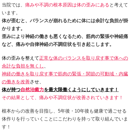
当院では、
痛みや不調の根本原因は体の歪みにある
と考えて
います。
体が歪むと、バランスが崩れるために体には余計な負担が掛
かります。
歪みにより神経の働きも悪くなるため、筋肉の緊張や神経痛
など、痛みや自律神経の不調症状を引き起こします。
体の歪みを整えて
正常な体のバランスを取り戻す事で体への
余計な負担を無くし
、
神経の働きを取り戻す事で筋肉の緊張・関節の可動域・内臓
の働きを改善
させ、
体が持つ
自然治癒力
を最大限働くようにしていきます！
その結果として、痛みや不調症状が改善されていきます！
根本からの改善を目指し、5年後・10年後も健康で過ごせる
体作りを行っていくことにこだわりを持って取り組んでいま
す！