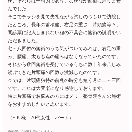
が、それらは一時的であり、なかなか回復に到りませ
んでした。
そこでチラシを見て失礼ながら試しのつもりで訪院し
たところ、長年の蓄積痛、右足の重さ、片頭痛等々、
問診票に記入しきれない程の不具合に施術の説明をい
ただきました。
七～八回位の施術のうち気がついてみれば、右足の重
み、腰痛、太もも迄の痛みはなくなっていたのです。
それから数回施術を受けているうちに数十年来苦しみ
続けてきた片頭痛の回数が激減したのです。
今では、片頭痛独特の前兆の時分も短く月に二～三回
です。これは大変楽になり感謝しております。
特に片頭痛でお悩みの方にはメリー整骨院さんの施術
をおすすめしたいと思います。
（S.K 様 70代女性 パート）
※効果には個人差があります