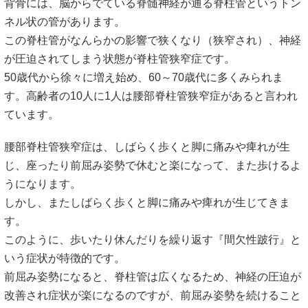
背骨には、脳からでている脊髄神経が通る脊柱管というトン
ネル状の管があります。
この脊柱管がなんらかの影響で狭くなり（狭窄され）、神経
が圧迫されてしまう状態が脊柱管狭窄症です。
50歳代から徐々に増え始め、60～70歳代に多くみられま
す。高齢者の10人に1人は腰部脊柱管狭窄症があると言われ
ています。
腰部脊柱管狭窄症は、しばらく歩くと脚に痛みや痺れが生
じ、座ったり前屈み姿勢で休むと楽になって、また歩けるよ
うになります。
しかし、またしばらく歩くと脚に痛みや痺れが生じてきま
す。
このように、歩いたり休んだりを繰り返す『間欠性跛行』と
いう症状が特徴的です。
前屈み姿勢になると、脊柱管は広くなるため、神経の圧迫が
改善され症状が楽になるのですが、前屈み姿勢を続けること