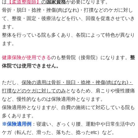
は
【柔道整復師】
の
国家資格
が必要になります。
骨折・脱臼・捻挫・挫傷(肉ばなれ)・打撲などのケガに対し
て、整復・固定・後療法などを行い、回復を促進させていき
ます。
整体を行っている院も多くあり、各院によって特色が異なり
ます。
健康保険が使用できる
のも整骨院（接骨院）になります。
整
体院では使用できません。
ただし、
保険の適用は骨折・脱臼・捻挫・挫傷(肉ばなれ)・
打撲などのケガに対してのみ
となるため、肩こりや慢性腰痛
など、慢性的なものは保険適用外となります。
保険適用外となりますが、自費の施術にて対応している院も
多くあります。
※保険適用例
：寝違い、ぎっくり腰、運動中や日常生活中の
ケガ（転んだ、滑った、落ちた、捻ったetc）など。