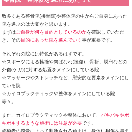
数多くある整骨院(接骨院)や整体院の中からご自身にあった
院を選ぶのは大変かと思います。
まずは
ご自身が何を目的としているのか
を確認していただ
き、その
目的にあった院を選んでいく
事が重要です。
それぞれの院には特色があるはずです。
☆スポーツによる捻挫や肉ばなれ(挫傷)、骨折、脱臼などの
外傷(ケガ)に対する処置をメインにしている院
☆マッサージやストレッチなど、慰安的な要素をメインにし
ている院
☆カイロプラクティックや整体をメインにしている院
等々。
また、カイロプラクティックや整体において、
バキバキやボ
キボキするような施術には注意が必要
です。
施術者の感覚によって判断される矯正は、身体に損傷を与え