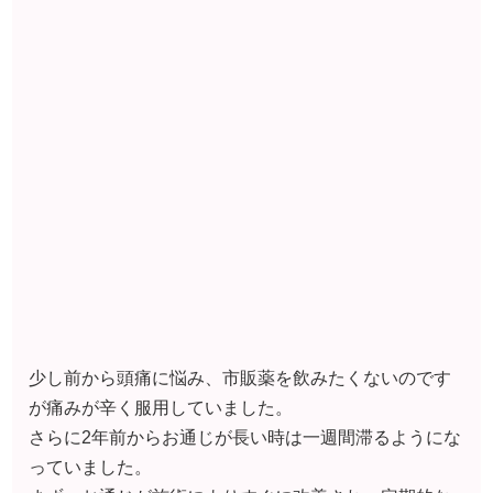
少し前から頭痛に悩み、市販薬を飲みたくないのです
が痛みが辛く服用していました。
さらに2年前からお通じが長い時は一週間滞るようにな
っていました。
まず、お通じが施術によりすぐに改善され、定期的な
ものになりました。
また頭痛も痛みに悩まされなくなり助かりました。
私は最初、姿勢が悪く壁越しに立った時に頭が壁につ
かなかったのですが、施術後にはべったりと壁に頭が
付いたのでびっくりしました。
髙山院長は高校生の私でも分かるように説明をして下