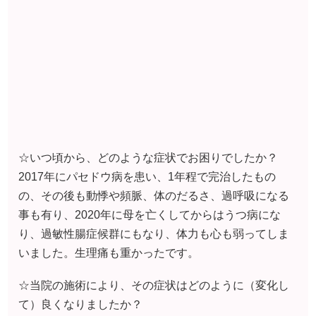
☆いつ頃から、どのような症状でお困りでしたか？
2017年にパセドウ病を患い、1年程で完治したもの
の、その後も動悸や頻脈、体のだるさ、過呼吸になる
事も有り、2020年に母を亡くしてからはうつ病にな
り、過敏性腸症候群にもなり、体力も心も弱ってしま
いました。生理痛も重かったです。
☆当院の施術により、その症状はどのように（変化し
て）良くなりましたか？
2023年5月より、友人に勧められ通院を開始しまし
た。自宅から医院まで1時間半程かかるのですが、
最初は通うのがやっとの状態でした。ですが、段々と
体力もついてきて、頭痛等がやわらいできています。
何より週一度通院できる体力がついて驚いています。
☆体調が改善されて一番うれしかったこと、良かった