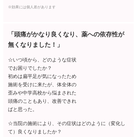
☆いつ頃から、どのような症状
でお困りでしたか？
初めは扁平足が気になったため
施術を受けに来たが、体全体の
歪みや中学高校から悩まされた
頭痛のこともあり、改善できれ
ばと思った。
☆当院の施術により、その症状はどのように（変化し
て）良くなりましたか？
頭痛が少しづつ減ってきた。一月で一箱飲んでいた痛
み止めも最近は半年に一箱くらいまで抑えられるよう
になった。扁平足はテーピング施術のあと意識が変わ
り、気がついた時などタオルギャザーやつま立ちなど
で改善中です。
☆体調が改善されて一番うれしかったこと、良かった