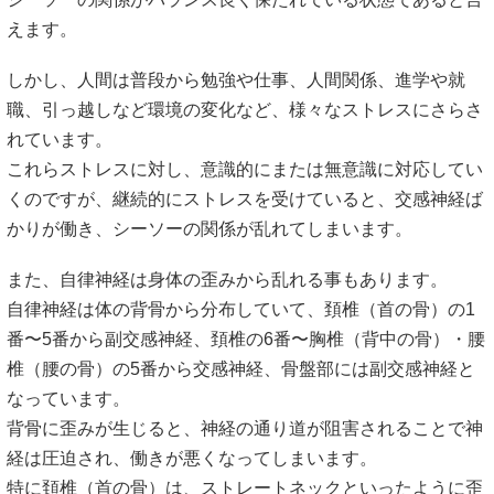
くのですが、継続的にストレスを受けていると、交感神経ば
かりが働き、シーソーの関係が乱れてしまいます。
また、自律神経は身体の歪みから乱れる事もあります。
自律神経は体の背骨から分布していて、頚椎（首の骨）の1
番〜5番から副交感神経、頚椎の6番〜胸椎（背中の骨）・腰
椎（腰の骨）の5番から交感神経、骨盤部には副交感神経と
なっています。
背骨に歪みが生じると、神経の通り道が阻害されることで神
経は圧迫され、働きが悪くなってしまいます。
特に頚椎（首の骨）は、ストレートネックといったように歪
みが生じていることが多く、副交感神経の働きが悪くなって
います。
このような状況が続くと、身体はいつしか疲れ果て、その警
報サインとして、頭痛や肩こり、動悸、めまい、耳鳴り、腹
痛、下痢、便秘、吐き気、全身倦怠感といった様々な不調症