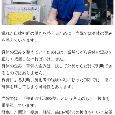
身体の歪みを整えていくためには、当然ながら身体の歪みを
正しく把握しなければいけません。
身体の歪み・背骨の歪みは、決して外見からだけで判断でき
るものではありません。
視覚による判断、施術者の経験や勘に頼った判断では、逆に
身体を壊してしまう可能性もあります。
当院では、『検査8割 治療2割』という考えのもと、検査を
重要視しています。
徹底した問診、視診、触診、筋肉や関節の検査を行いご希望
の方には連携先医療機関の協力による画像検査も参考にして
います。
これらにより総合的に根本原因を分析し、問題点を絞り込ん
でいきます。
※画像検査における指示・診断は一切行っていません。
※既に病院での検査データをお持ちの方は参考になりますの