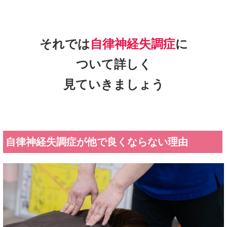
自律神経失調症が他で良くならない理由
病院の検査では体の臓器や器官に問題が無いのに、頭痛や肩
こり、動悸、めまい、耳鳴り、腹痛、下痢、便秘、吐き気、
全身倦怠感といった様々な不調症状があらわれるのが自律神
経失調症です。